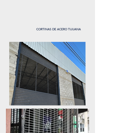
CORTINAS DE ACERO TIJUANA