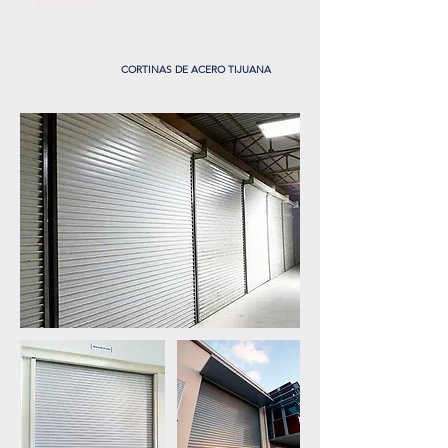
del entorno.
CORTINAS DE ACERO TIJUANA